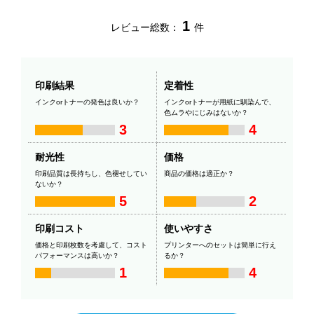
1
レビュー総数：
件
印刷結果
定着性
インクorトナーの発色は良いか？
インクorトナーが用紙に馴染んで、
色ムラやにじみはないか？
3
4
耐光性
価格
印刷品質は長持ちし、色褪せしてい
商品の価格は適正か？
ないか？
5
2
印刷コスト
使いやすさ
価格と印刷枚数を考慮して、コスト
プリンターへのセットは簡単に行え
パフォーマンスは高いか？
るか？
1
4