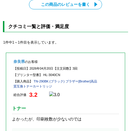
この商品のレビューを書く
クチコミ一覧と評価・満足度
1件中1～1件目を表示しています。
奈良県
のお客様
【投稿日】
2026年04月20日
【注文回数】
3回
【プリンター型番】
HL-3040CN
【購入商品】
TN-290BK (ブラック) ブラザー[Brother]高品
質互換トナーカートリッジ
3.2
総合評価
トナー
よかったが、印刷枚数が少ないのでは