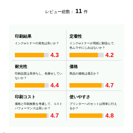
11
レビュー総数：
件
印刷結果
定着性
インクorトナーの発色は良いか？
インクorトナーが用紙に馴染んで、
色ムラやにじみはないか？
4.3
4.2
耐光性
価格
印刷品質は長持ちし、色褪せしてい
商品の価格は適正か？
ないか？
4.4
4.7
印刷コスト
使いやすさ
価格と印刷枚数を考慮して、コスト
プリンターへのセットは簡単に行え
パフォーマンスは高いか？
るか？
4.7
4.8