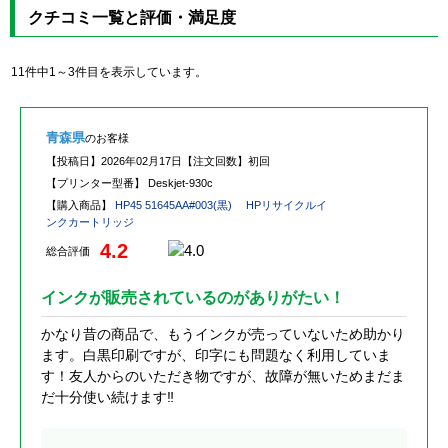
クチコミ一覧と評価・満足度
11件中1～3件目を表示しています。
青森県
のお客様
【投稿日】
2026年02月17日
【注文回数】
初回
【プリンター型番】
Deskjet-930c
【購入商品】
HP45 51645AA#003(黒) HPリサイクルイ
ンクカートリッジ
4.2
総合評価
インクが販売されているのがありがたい！
かなり昔の商品で、もうインクが売っていないため助かり
ます。白黒印刷ですが、印字にも問題なく利用していま
す！友人からのいただき物ですが、故障が無いためまだま
だ十分使い続けます‼︎