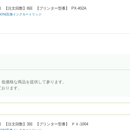
日
【注文回数】
8回
【プリンター型番】
PX-402A
EPSON]互換インクカートリッジ
。
・低価格な商品を提供して参ります。
ております。
日
【注文回数】
3回
【プリンター型番】
ＰＸ-1004
EPSON]互換インクカートリッジ