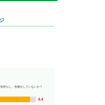
ジ
は長持ちし、色褪せしていないか？
4.4