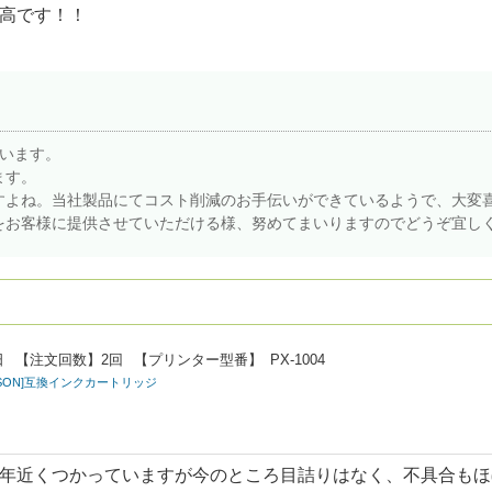
高です！！
ざいます。
ます。
すよね。当社製品にてコスト削減のお手伝いができているようで、大変
をお客様に提供させていただける様、努めてまいりますのでどうぞ宜し
日
【注文回数】
2回
【プリンター型番】
PX-1004
EPSON]互換インクカートリッジ
年近くつかっていますが今のところ目詰りはなく、不具合もほ