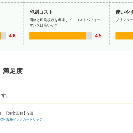
印刷コスト
使いや
価格と印刷枚数を考慮して、コストパフォー
プリンタ
マンスは高いか？
4.6
4.5
・満足度
ます。
日
【注文回数】
9回
EPSON]互換インクカートリッジ