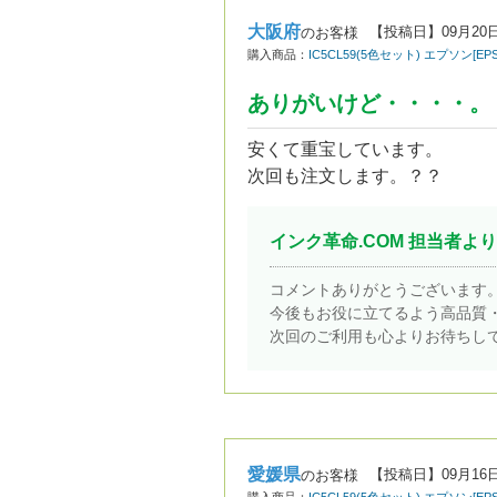
大阪府
【投稿日】
09月20
のお客様
購入商品：
IC5CL59(5色セット) エプソン[
ありがいけど・・・・。
安くて重宝しています。
次回も注文します。？？
インク革命.COM 担当者より
コメントありがとうございます
今後もお役に立てるよう高品質
次回のご利用も心よりお待ちし
愛媛県
【投稿日】
09月16
のお客様
購入商品：
IC5CL59(5色セット) エプソン[