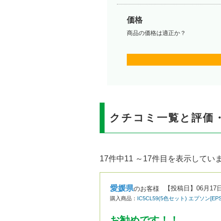
価格
商品の価格は適正か？
クチコミ一覧と評価
17件中11 ～17件目を表示してい
愛媛県
【投稿日】
06月17
のお客様
購入商品：
IC5CL59(5色セット) エプソン[
お勧めです！！