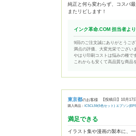
純正と何ら変わらず、コスパ最
またリピします！
インク革命.COM 担当者より
9回のご注文誠にありがとうご
満点の評価、大変光栄でござい
やはり印刷コストは悩みの種で
これからも安くて高品質な商品
東京都
【投稿日】
10月17
のお客様
購入商品：
IC5CL59(5色セット) エプソン[
満足できる
イラスト集や漫画の製本に、一