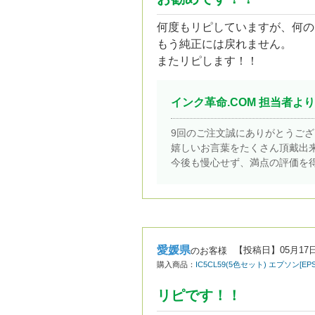
何度もリピしていますが、何の
もう純正には戻れません。
またリピします！！
インク革命.COM 担当者より
9回のご注文誠にありがとうご
嬉しいお言葉をたくさん頂戴出
今後も慢心せず、満点の評価を
愛媛県
【投稿日】
05月17
のお客様
購入商品：
IC5CL59(5色セット) エプソン[
リピです！！