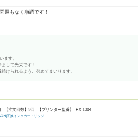
問題もなく順調です！
ざいます。
来まして光栄です！
得続けられるよう、努めてまいります。
日
【注文回数】
9回
【プリンター型番】
PX-1004
EPSON]互換インクカートリッジ