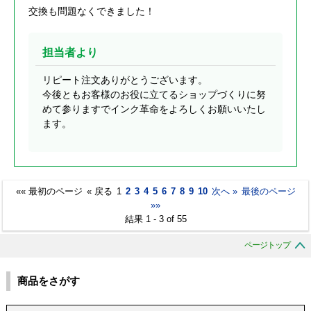
交換も問題なくできました！
担当者より
リピート注文ありがとうございます。
今後ともお客様のお役に立てるショップづくりに努
めて参りますでインク革命をよろしくお願いいたし
ます。
«« 最初のページ
« 戻る
1
2
3
4
5
6
7
8
9
10
次へ »
最後のページ
»»
結果 1 - 3 of 55
ページトップ
商品をさがす