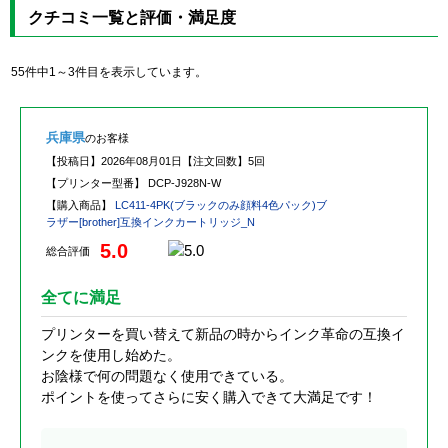
クチコミ一覧と評価・満足度
55件中1～3件目を表示しています。
兵庫県
のお客様
【投稿日】
2026年08月01日
【注文回数】
5回
【プリンター型番】
DCP-J928N-W
【購入商品】
LC411-4PK(ブラックのみ顔料4色パック)ブ
ラザー[brother]互換インクカートリッジ_N
5.0
総合評価
全てに満足
プリンターを買い替えて新品の時からインク革命の互換イ
ンクを使用し始めた。
お陰様で何の問題なく使用できている。
ポイントを使ってさらに安く購入できて大満足です！