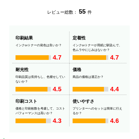
55
レビュー総数：
件
印刷結果
定着性
インクorトナーの発色は良いか？
インクorトナーが用紙に馴染んで、
色ムラやにじみはないか？
4.7
4.7
耐光性
価格
印刷品質は長持ちし、色褪せしてい
商品の価格は適正か？
ないか？
4.5
4.4
印刷コスト
使いやすさ
価格と印刷枚数を考慮して、コスト
プリンターへのセットは簡単に行え
パフォーマンスは高いか？
るか？
4.3
4.6