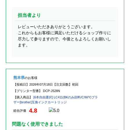
担当者より
レビューいただきありがとうございます。
これからもお客様に満足いただけるショップ作りに
尽力して参りますので、今後ともよろしくお願いし
ます。
熊本県
のお客様
【投稿日】
2026年07月18日
【注文回数】
初回
【プリンター型番】
DCP-J528N
【購入商品】
[6本自由選択] LC411(BKのみ顔料/C/M/Y)ブラ
ザー[brother]互換インクカートリッジ
4.8
総合評価
問題なく使用できました