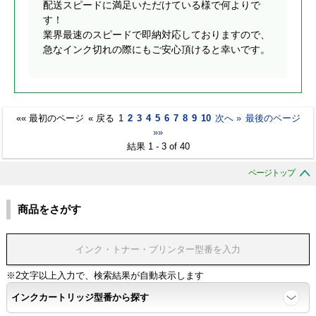
配送スピードに満足いただけている様で何よりで
す！
業界最速のスピードで即納対応しておりますので、
急なインク切れの際にもご安心頂けると幸いです。
«« 最初のページ
« 戻る
1
2
3
4
5
6
7
8
9
10
次へ »
最後のページ
»»
結果 1 - 3 of 40
ページトップ
商品をさがす
※2文字以上入力で、検索結果が自動表示します
インクカートリッジ型番から探す