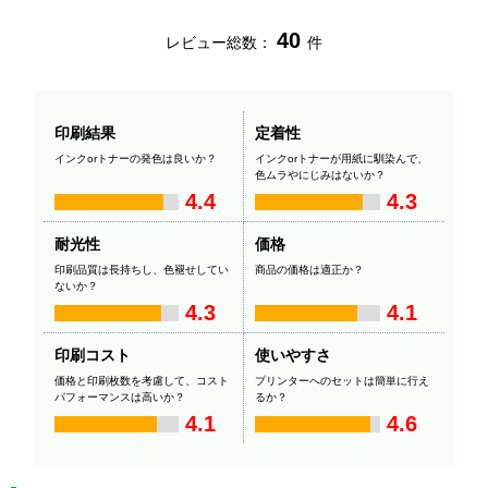
40
レビュー総数：
件
印刷結果
定着性
インクorトナーの発色は良いか？
インクorトナーが用紙に馴染んで、
色ムラやにじみはないか？
4.4
4.3
耐光性
価格
印刷品質は長持ちし、色褪せしてい
商品の価格は適正か？
ないか？
4.3
4.1
印刷コスト
使いやすさ
価格と印刷枚数を考慮して、コスト
プリンターへのセットは簡単に行え
パフォーマンスは高いか？
るか？
4.1
4.6