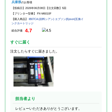
兵庫県
のお客様
【投稿日】
2026年06月08日
【注文回数】
5回
【プリンター型番】
PX-M6010F
【購入商品】
IB07CA (顔料シアン) エプソン[Epson]互換イ
ンクカートリッジ
4.7
総合評価
すぐに届く
注文したらすぐに届きました。
担当者より
レビューいただきありがとうございます。