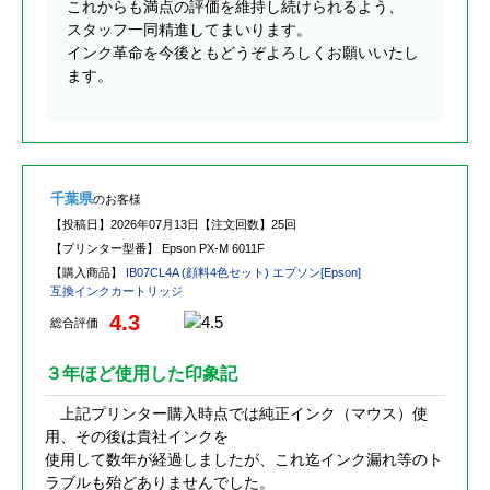
これからも満点の評価を維持し続けられるよう、
スタッフ一同精進してまいります。
インク革命を今後ともどうぞよろしくお願いいたし
ます。
千葉県
のお客様
【投稿日】
2026年07月13日
【注文回数】
25回
【プリンター型番】
Epson PX-M 6011F
【購入商品】
IB07CL4A (顔料4色セット) エプソン[Epson]
互換インクカートリッジ
4.3
総合評価
３年ほど使用した印象記
上記プリンター購入時点では純正インク（マウス）使
用、その後は貴社インクを
使用して数年が経過しましたが、これ迄インク漏れ等のト
ラブルも殆どありませんでした。