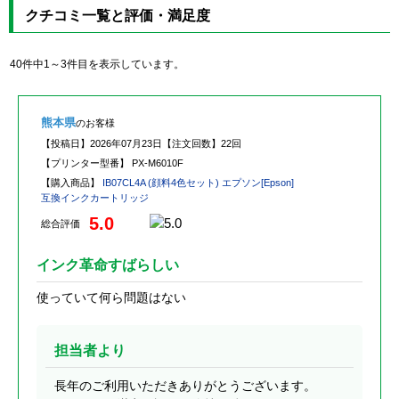
クチコミ一覧と評価・満足度
40件中1～3件目を表示しています。
熊本県
のお客様
【投稿日】
2026年07月23日
【注文回数】
22回
【プリンター型番】
PX-M6010F
【購入商品】
IB07CL4A (顔料4色セット) エプソン[Epson]
互換インクカートリッジ
5.0
総合評価
インク革命すばらしい
使っていて何ら問題はない
担当者より
長年のご利用いただきありがとうございます。