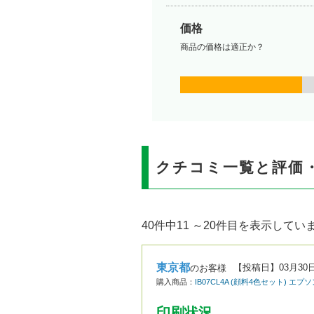
価格
商品の価格は適正か？
クチコミ一覧と評価
40件中11 ～20件目を表示してい
東京都
【投稿日】
03月30
のお客様
購入商品：
IB07CL4A (顔料4色セット) エ
印刷状況