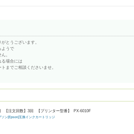
りがとうございます。
るようで
せん。
れる場合には
ートまでご相談くださいませ。
。
日
【注文回数】
3回
【プリンター型番】
PX-6010F
エプソン[Epson]互換インクカートリッジ