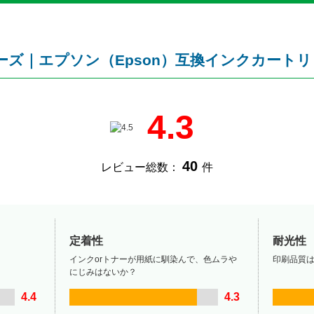
リーズ｜エプソン（Epson）互換インクカート
4.3
40
レビュー総数：
件
定着性
耐光性
インクorトナーが用紙に馴染んで、色ムラや
印刷品質
にじみはないか？
4.4
4.3