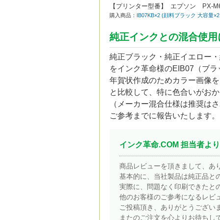
【プリンター型番】
エプソン PX-M60
購入商品：
IB07KB×2 (顔料ブラック 大容量
純正インクとの混合使用
純正ブラック・純正イエロー・
をインク革命様のEIB07（ブ
年賀状作成のためカラー画像を
と比較して、特に色合いがおか
（メーカー混合仕様は推奨はさ
ご参考までに報告いたします。
インク革命.COM 担当者より
商品レビューを頂きまして、あ
基本的に、当社製品は純正品と
実際に、問題なく印刷できたと
他のお客様のご参考になるレビ
ご投稿頂き、ありがとうござい
またのご注文を心よりお待ちし