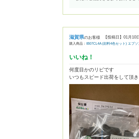
滋賀県
【投稿日】
01月10
のお客様
購入商品：
IB07CL4A (顔料4色セット) エ
いいね！
何度目かのリピです
いつもスピード出荷をして頂き