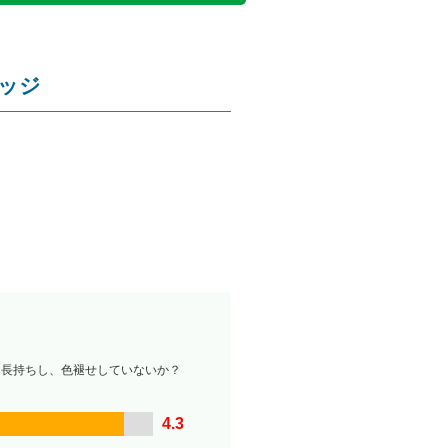
リッジ
は長持ちし、色褪せしていないか？
4.3