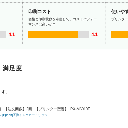
印刷コスト
使いや
価格と印刷枚数を考慮して、コストパフォー
プリンタ
マンスは高いか？
4.1
4.1
・満足度
ます。
日
【注文回数】
2回
【プリンター型番】
PX-M6010F
プソン[Epson]互換インクカートリッジ