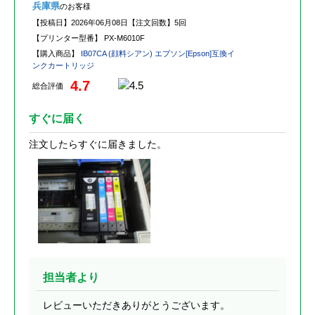
兵庫県
のお客様
【投稿日】
2026年06月08日
【注文回数】
5回
【プリンター型番】
PX-M6010F
【購入商品】
IB07CA (顔料シアン) エプソン[Epson]互換イ
ンクカートリッジ
4.7
総合評価
すぐに届く
注文したらすぐに届きました。
担当者より
レビューいただきありがとうございます。