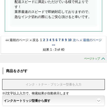
配送スピードに満足いただけている様で何よりで
す！
業界最速のスピードで即納対応しておりますので、
急なインク切れの際にもご安心頂けると幸いです。
«« 最初のページ
« 戻る
1
2
3
4
5
6
7
8
9
10
次へ »
最後のページ
»»
結果 1 - 3 of 40
ページトップ
商品をさがす
※2文字以上入力で、検索結果が自動表示します
インクカートリッジ型番から探す