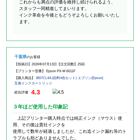
これからも満点の評価を維持し続けられるよう、
スタッフ一同精進してまいります。
インク革命を今後ともどうぞよろしくお願いいたし
ます。
千葉県
のお客様
【投稿日】
2026年07月13日
【注文回数】
25回
【プリンター型番】
Epson PX-M 6011F
【購入商品】
IB07CL4A (顔料4色セット) エプソン[Epson]
互換インクカートリッジ
4.3
総合評価
３年ほど使用した印象記
上記プリンター購入時点では純正インク（マウス）使
用、その後は貴社インクを
使用して数年が経過しましたが、これ迄インク漏れ等のト
ラブルも殆どありませんでした。