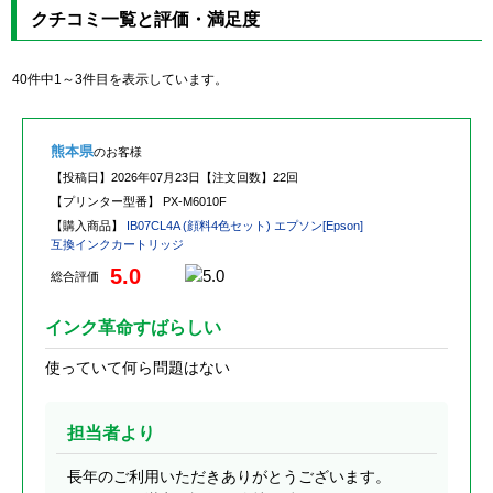
クチコミ一覧と評価・満足度
40件中1～3件目を表示しています。
熊本県
のお客様
【投稿日】
2026年07月23日
【注文回数】
22回
【プリンター型番】
PX-M6010F
【購入商品】
IB07CL4A (顔料4色セット) エプソン[Epson]
互換インクカートリッジ
5.0
総合評価
インク革命すばらしい
使っていて何ら問題はない
担当者より
長年のご利用いただきありがとうございます。