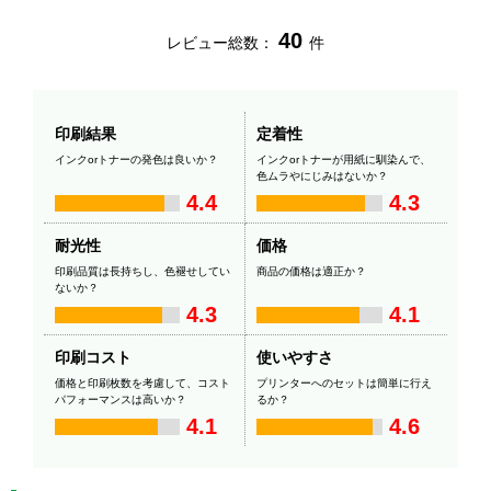
40
レビュー総数：
件
印刷結果
定着性
インクorトナーの発色は良いか？
インクorトナーが用紙に馴染んで、
色ムラやにじみはないか？
4.4
4.3
耐光性
価格
印刷品質は長持ちし、色褪せしてい
商品の価格は適正か？
ないか？
4.3
4.1
印刷コスト
使いやすさ
価格と印刷枚数を考慮して、コスト
プリンターへのセットは簡単に行え
パフォーマンスは高いか？
るか？
4.1
4.6