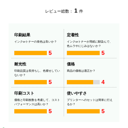
1
レビュー総数：
件
印刷結果
定着性
インクorトナーの発色は良いか？
インクorトナーが用紙に馴染んで、
色ムラやにじみはないか？
5
5
耐光性
価格
印刷品質は長持ちし、色褪せしてい
商品の価格は適正か？
ないか？
5
4
印刷コスト
使いやすさ
価格と印刷枚数を考慮して、コスト
プリンターへのセットは簡単に行え
パフォーマンスは高いか？
るか？
5
5