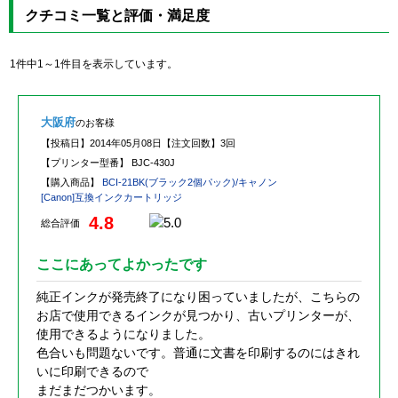
クチコミ一覧と評価・満足度
1件中1～1件目を表示しています。
大阪府
のお客様
【投稿日】
2014年05月08日
【注文回数】
3回
【プリンター型番】
BJC-430J
【購入商品】
BCI-21BK(ブラック2個パック)/キャノン
[Canon]互換インクカートリッジ
4.8
総合評価
ここにあってよかったです
純正インクが発売終了になり困っていましたが、こちらの
お店で使用できるインクが見つかり、古いプリンターが、
使用できるようになりました。
色合いも問題ないです。普通に文書を印刷するのにはきれ
いに印刷できるので
まだまだつかいます。