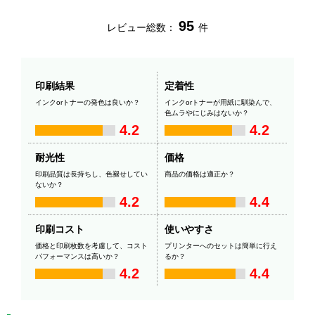
95
レビュー総数：
件
印刷結果
定着性
インクorトナーの発色は良いか？
インクorトナーが用紙に馴染んで、
色ムラやにじみはないか？
4.2
4.2
耐光性
価格
印刷品質は長持ちし、色褪せしてい
商品の価格は適正か？
ないか？
4.2
4.4
印刷コスト
使いやすさ
価格と印刷枚数を考慮して、コスト
プリンターへのセットは簡単に行え
パフォーマンスは高いか？
るか？
4.2
4.4