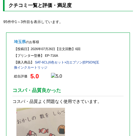
クチコミ一覧と評価・満足度
95件中1～3件目を表示しています。
埼玉県
のお客様
【投稿日】
2026年07月26日
【注文回数】
6回
【プリンター型番】
EP-716A
【購入商品】
SAT-6CL(6色セット×2)エプソン[EPSON]互
換インクカートリッジ
5.0
総合評価
コスパ・品質良かった
コスパ・品質よく問題なく使用できています。