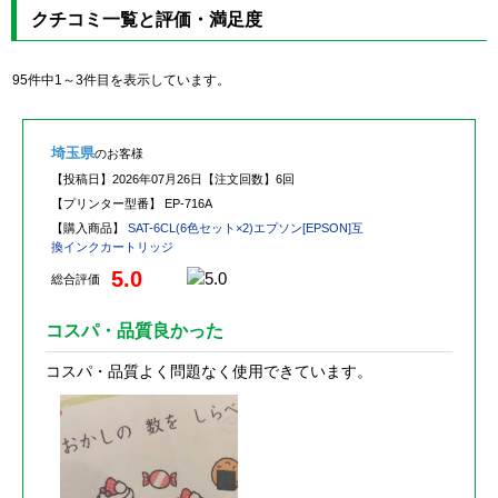
クチコミ一覧と評価・満足度
95件中1～3件目を表示しています。
埼玉県
のお客様
【投稿日】
2026年07月26日
【注文回数】
6回
【プリンター型番】
EP-716A
【購入商品】
SAT-6CL(6色セット×2)エプソン[EPSON]互
換インクカートリッジ
5.0
総合評価
コスパ・品質良かった
コスパ・品質よく問題なく使用できています。