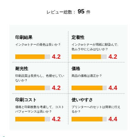
95
レビュー総数：
件
印刷結果
定着性
インクorトナーの発色は良いか？
インクorトナーが用紙に馴染んで、
色ムラやにじみはないか？
4.2
4.2
耐光性
価格
印刷品質は長持ちし、色褪せしてい
商品の価格は適正か？
ないか？
4.2
4.4
印刷コスト
使いやすさ
価格と印刷枚数を考慮して、コスト
プリンターへのセットは簡単に行え
パフォーマンスは高いか？
るか？
4.2
4.4