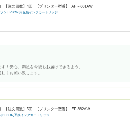
日
【注文回数】
4回
【プリンター型番】
AP－881AW
)エプソン[EPSON]用互換インクカートリッジ
ます！安心、満足を今後もお届けできるよう、
宜しくお願い致します。
日
【注文回数】
5回
【プリンター型番】
EP-882AW
ソン[EPSON]互換インクカートリッジ