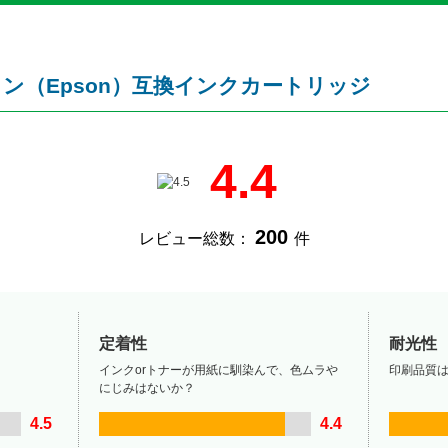
プソン（Epson）互換インクカートリッジ
4.4
200
レビュー総数：
件
定着性
耐光性
インクorトナーが用紙に馴染んで、色ムラや
印刷品質
にじみはないか？
4.5
4.4