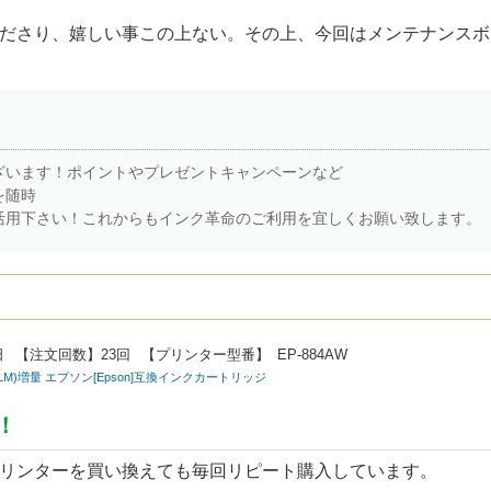
ださり、嬉しい事この上ない。その上、今回はメンテナンスボ
ざいます！ポイントやプレゼントキャンペーンなど
を随時
活用下さい！これからもインク革命のご利用を宜しくお願い致します。
日
【注文回数】
23回
【プリンター型番】
EP-884AW
/LC/LM)増量 エプソン[Epson]互換インクカートリッジ
！
リンターを買い換えても毎回リピート購入しています。