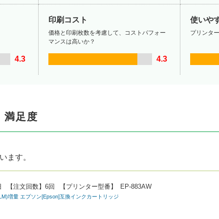
印刷コスト
使いや
価格と印刷枚数を考慮して、コストパフォー
プリンタ
マンスは高いか？
4.3
4.3
・満足度
ています。
日
【注文回数】
6回
【プリンター型番】
EP-883AW
/LC/LM)増量 エプソン[Epson]互換インクカートリッジ