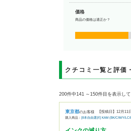
価格
商品の価格は適正か？
クチコミ一覧と評価
200件中141 ～150件目を表示し
東京都
【投稿日】
12月11
のお客様
購入商品：
[8本自由選択] KAM (BK/C/M/Y
インクの減り方