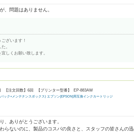
が、問題はありません。
うございます！
した。
を宜しくお願い致します。
日
【注文回数】
6回
【プリンター型番】
EP-883AW
M 増量6色パック+メンテナンスボックス) エプソン[EPSON]用互換インクカートリッジ
り、ありがとうございます。
わらないのに、製品のコスパの良さと、スタッフの皆さんの迅