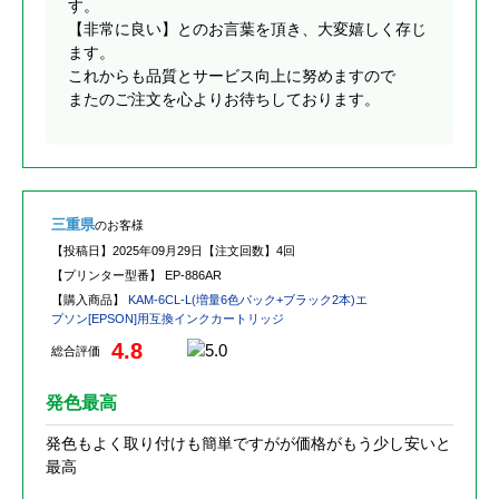
す。
【非常に良い】とのお言葉を頂き、大変嬉しく存じ
ます。
これからも品質とサービス向上に努めますので
またのご注文を心よりお待ちしております。
三重県
のお客様
【投稿日】
2025年09月29日
【注文回数】
4回
【プリンター型番】
EP-886AR
【購入商品】
KAM-6CL-L(増量6色パック+ブラック2本)エ
プソン[EPSON]用互換インクカートリッジ
4.8
総合評価
発色最高
発色もよく取り付けも簡単ですがが価格がもう少し安いと
最高