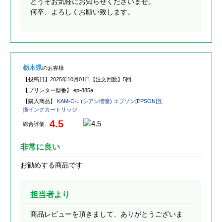
どうぞお気軽にお知らせくださいませ。
何卒、よろしくお願い致します。
栃木県
のお客様
【投稿日】
2025年10月01日
【注文回数】
5回
【プリンター型番】
ep-885a
【購入商品】
KAM-C-L (シアン増量) エプソン[EPSON]互
換インクカートリッジ
4.5
総合評価
非常に良い
お勧めする商品です
担当者より
商品レビューを頂きまして、ありがとうございま