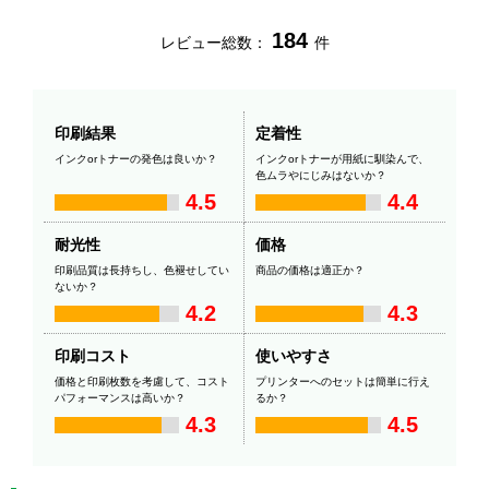
184
レビュー総数：
件
印刷結果
定着性
インクorトナーの発色は良いか？
インクorトナーが用紙に馴染んで、
色ムラやにじみはないか？
4.5
4.4
耐光性
価格
印刷品質は長持ちし、色褪せしてい
商品の価格は適正か？
ないか？
4.2
4.3
印刷コスト
使いやすさ
価格と印刷枚数を考慮して、コスト
プリンターへのセットは簡単に行え
パフォーマンスは高いか？
るか？
4.3
4.5