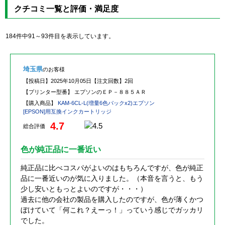
クチコミ一覧と評価・満足度
184件中91～93件目を表示しています。
埼玉県
のお客様
【投稿日】
2025年10月05日
【注文回数】
2回
【プリンター型番】
エプソンのＥＰ－８８５ＡＲ
【購入商品】
KAM-6CL-L(増量6色パックx2)エプソン
[EPSON]用互換インクカートリッジ
4.7
総合評価
色が純正品に一番近い
純正品に比べコスパがよいのはもちろんですが、色が純正
品に一番近いのが気に入りました。（本音を言うと、もう
少し安いともっとよいのですが・・・）
過去に他の会社の製品を購入したのですが、色が薄くかつ
ぼけていて「何これ？えーっ！」っていう感じでガッカリ
でした。