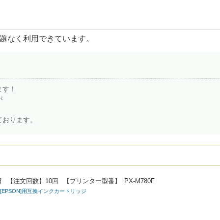
題なく利用できています。
ます！
が
。
ております。
日
【注文回数】
10回
【プリンター型番】
PX-M780F
ソン[EPSON]用互換インクカートリッジ