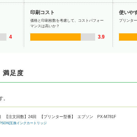
印刷コスト
使いや
価格と印刷枚数を考慮して、コストパフォー
プリンタ
マンスは高いか？
4
3.9
・満足度
す。
日
【注文回数】
24回
【プリンター型番】
エプソン PX-M781F
[EPSON]互換インクカートリッジ