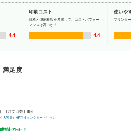
印刷コスト
使いや
価格と印刷枚数を考慮して、コストパフォー
プリンタ
マンスは高いか？
4.4
4.4
・満足度
。
日
【注文回数】
8回
ルチパック大容量）HP互換インクカートリッジ
感謝です！