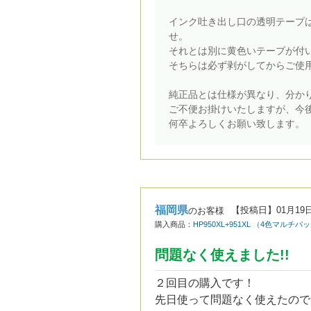
インク吐き出し口の透明テープ
せ。
それとは別に黄色いテープが付
そちらは必ず剥がしてからご使
純正品とは仕様が異なり、分か
ご不便お掛けいたしますが、今
何卒よろしくお願い致します。
福岡県
【投稿日】
01月19
のお客様
購入商品：
HP950XL+951XL （4色マ
問題なく使えました!!
２回目の購入です！
先日使って問題なく使えたので良