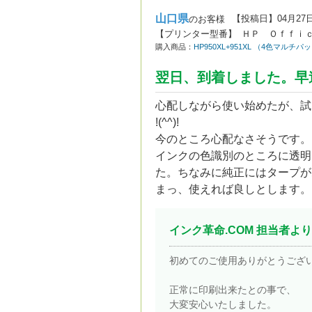
山口県
【投稿日】
04月27
のお客様
【プリンター型番】
ＨＰ Ｏｆｆｉｃ
購入商品：
HP950XL+951XL （4色マ
翌日、到着しました。早
心配しながら使い始めたが、試
!(^^)!
今のところ心配なさそうです。
インクの色識別のところに透明
た。ちなみに純正にはタープが
まっ、使えれば良しとします。
インク革命.COM 担当者より
初めてのご使用ありがとうござ
正常に印刷出来たとの事で、
大変安心いたしました。