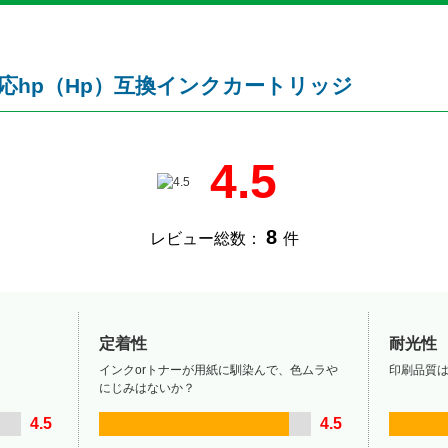
-8660対応hp（Hp）互換インクカートリッジ
4.5
8
レビュー総数：
件
定着性
耐光性
インクorトナーが用紙に馴染んで、色ムラや
印刷品質
にじみはないか？
4.5
4.5