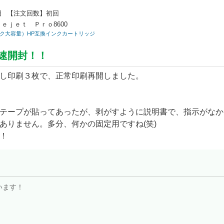
日
【注文回数】
初回
ｅｊｅｔ Ｐｒｏ8600
ルチパック大容量）HP互換インクカートリッジ
速開封！！
し印刷３枚で、正常印刷再開しました。
テープが貼ってあったが、剥がすように説明書で、指示がなか
ありません。多分、何かの固定用ですね(笑)
！
います！