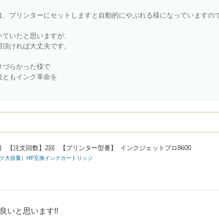
は、プリンターにセットしますと自動的にやぶれる様になっていますの
いていたと思いますが、
用頂ければ大丈夫です。
りづらかった様で
後ともインク革命を
日
【注文回数】
2回
【プリンター型番】
インクジェットプロ8600
ルチパック大容量）HP互換インクカートリッジ
いと思います!!