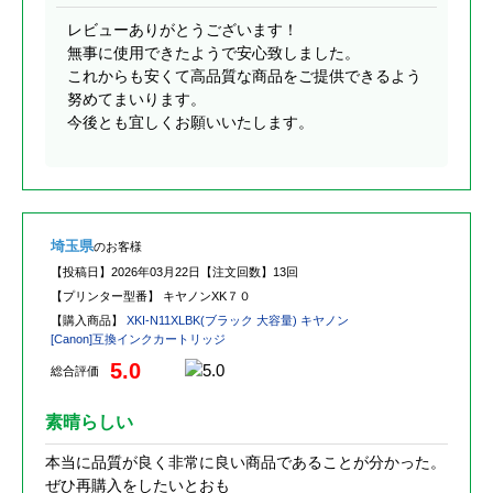
レビューありがとうございます！
無事に使用できたようで安心致しました。
これからも安くて高品質な商品をご提供できるよう
努めてまいります。
今後とも宜しくお願いいたします。
埼玉県
のお客様
【投稿日】
2026年03月22日
【注文回数】
13回
【プリンター型番】
キヤノンXK７０
【購入商品】
XKI-N11XLBK(ブラック 大容量) キヤノン
[Canon]互換インクカートリッジ
5.0
総合評価
素晴らしい
本当に品質が良く非常に良い商品であることが分かった。
ぜひ再購入をしたいとおも