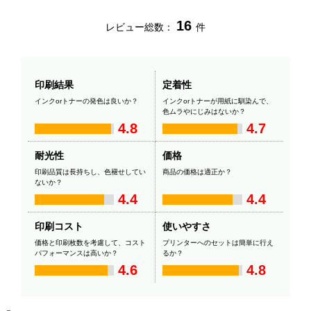
16
レビュー総数：
件
印刷結果
定着性
インクorトナーの発色は良いか？
インクorトナーが用紙に馴染んで、
色ムラやにじみはないか？
4.8
4.7
耐光性
価格
印刷品質は長持ちし、色褪せしてい
商品の価格は適正か？
ないか？
4.4
4.4
印刷コスト
使いやすさ
価格と印刷枚数を考慮して、コスト
プリンターへのセットは簡単に行え
パフォーマンスは高いか？
るか？
4.6
4.8