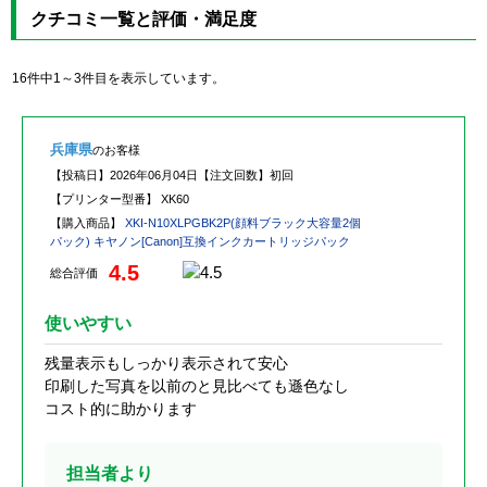
クチコミ一覧と評価・満足度
16件中1～3件目を表示しています。
兵庫県
のお客様
【投稿日】
2026年06月04日
【注文回数】
初回
【プリンター型番】
XK60
【購入商品】
XKI-N10XLPGBK2P(顔料ブラック大容量2個
パック) キヤノン[Canon]互換インクカートリッジパック
4.5
総合評価
使いやすい
残量表示もしっかり表示されて安心
印刷した写真を以前のと見比べても遜色なし
コスト的に助かります
担当者より