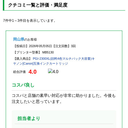
クチコミ一覧と評価・満足度
7件中1～3件目を表示しています。
岡山県
のお客様
【投稿日】
2026年05月05日
【注文回数】
3回
【プリンター型番】
MB5130
【購入商品】
PGI-2300XL(顔料4色マルチパック大容量)キ
ヤノン[Canon]互換インクカートリッジ
4.0
総合評価
コスパ良し
コスパと店舗の素早い対応が非常に助かりました。今後も
注文したいと思っています。
担当者より