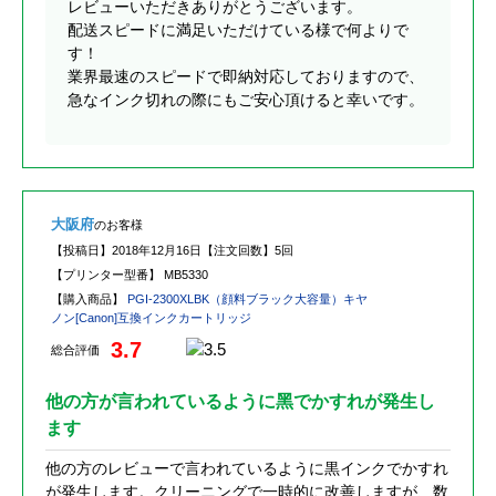
レビューいただきありがとうございます。
配送スピードに満足いただけている様で何よりで
す！
業界最速のスピードで即納対応しておりますので、
急なインク切れの際にもご安心頂けると幸いです。
大阪府
のお客様
【投稿日】
2018年12月16日
【注文回数】
5回
【プリンター型番】
MB5330
【購入商品】
PGI-2300XLBK（顔料ブラック大容量）キヤ
ノン[Canon]互換インクカートリッジ
3.7
総合評価
他の方が言われているように黑でかすれが発生し
ます
他の方のレビューで言われているように黒インクでかすれ
が発生します。クリーニングで一時的に改善しますが、数