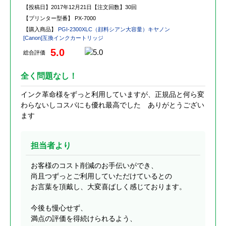
【投稿日】
2017年12月21日
【注文回数】
30回
【プリンター型番】
PX-7000
【購入商品】
PGI-2300XLC（顔料シアン大容量）キヤノン
[Canon]互換インクカートリッジ
5.0
総合評価
全く問題なし！
インク革命様をずっと利用していますが、正規品と何ら変
わらないしコスパにも優れ最高でした ありがとうござい
ます
担当者より
お客様のコスト削減のお手伝いができ、
尚且つずっとご利用していただけているとの
お言葉を頂戴し、大変喜ばしく感じております。
今後も慢心せず、
満点の評価を得続けられるよう、