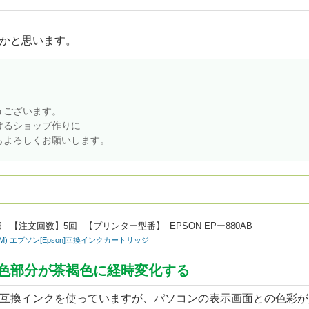
かと思います。
うございます。
けるショップ作りに
もよろしくお願いします。
日
【注文回数】
5回
【プリンター型番】
EPSON EPー880AB
/LC/LM) エプソン[Epson]互換インクカートリッジ
色部分が茶褐色に経時変化する
互換インクを使っていますが、パソコンの表示画面との色彩が