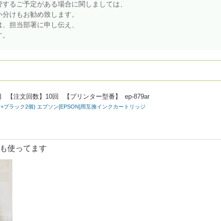
管するご予定がある場合に関しましては、
い分けもお勧め致します。
は、担当部署に申し伝え、
す。
日
【注文回数】
10回
【プリンター型番】
ep-879ar
セット+ブラック2個) エプソン[EPSON]用互換インクカートリッジ
も使ってます