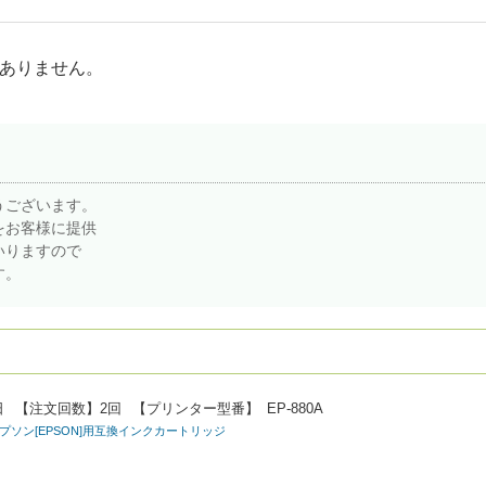
ありません。
うございます。
をお客様に提供
いりますので
す。
日
【注文回数】
2回
【プリンター型番】
EP-880A
) エプソン[EPSON]用互換インクカートリッジ