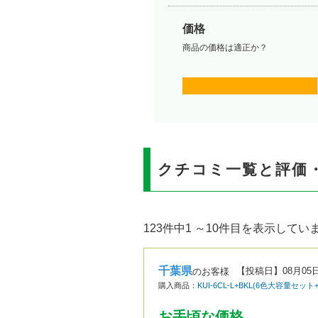
価格
商品の価格は適正か？
クチコミ一覧と評価
123件中1 ～10件目を表示してい
千葉県
【投稿日】
08月05
のお客様
購入商品：
KUI-6CL-L+BKL(6色大容量セ
お手頃な価格