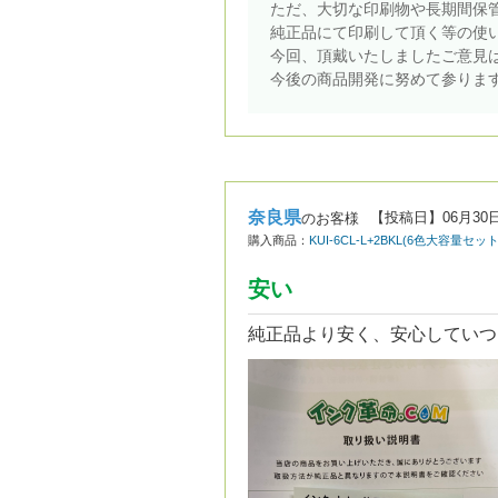
ただ、大切な印刷物や長期間保
純正品にて印刷して頂く等の使
今回、頂戴いたしましたご意見
今後の商品開発に努めて参りま
奈良県
【投稿日】
06月30
のお客様
購入商品：
KUI-6CL-L+2BKL(6色大容量
安い
純正品より安く、安心していつ