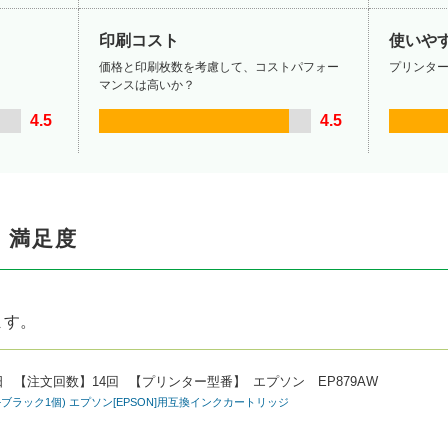
印刷コスト
使いや
価格と印刷枚数を考慮して、コストパフォー
プリンタ
マンスは高いか？
4.5
4.5
・満足度
ます。
日
【注文回数】
14回
【プリンター型番】
エプソン EP879AW
ット+ブラック1個) エプソン[EPSON]用互換インクカートリッジ