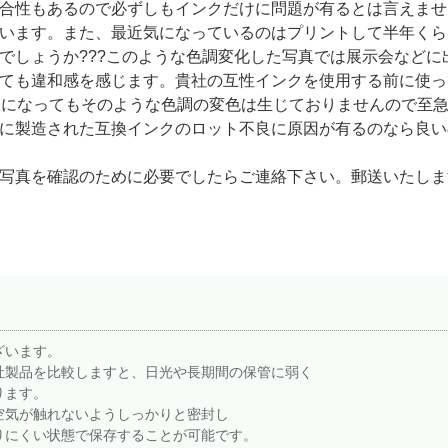
合性もあるので必ずしもインクだけに問題が有るとは言えませ
います。また、最近気になっているのはプリントして半年くら
でしょうか???このような色調変化した写真では展示会などに
ても違和感を感じます。貴社の互性インクを使用する前に使っ
今になってもそのような色調の変色は生じておりませんので至
に製造された互換インクのロット不良に原因が有るのなら良い
写真を確認のために必要でしたらご連絡下さい。郵送いたしま
ざいます。
社製品を比較しますと、日光や長期間の保管に弱く
ります。
空気が触れないようしっかりと密封し
りにくい状態で保存することが可能です。