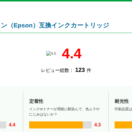
プソン（Epson）互換インクカートリッジ
4.4
123
レビュー総数：
件
定着性
耐光性
インクorトナーが用紙に馴染んで、色ムラや
印刷品質
にじみはないか？
4.4
4.3