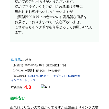
初めてのご利用ありがとうございます。
初めて互換インクをご使用される際は不安に
思われるお客様もいらっしゃいますが、
（類似性90％以上の色合いの）高品質な商品を
お届けしておりますのでご安心下さいませ。
これからもインク革命を何卒よろしくお願いいたし
ます。
山形県
のお客様
【投稿日】
2025年10月18日
【注文回数】
13回
【プリンター型番】
EPSON PX-M650F
【購入商品】
IC4CL78(4色セット) エプソン[EPSON]互換
インクカートリッジ
4.0
総合評価
価格安い
正規品より安いので助かってますが正規品よりインクの交