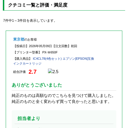
クチコミ一覧と評価・満足度
7件中1～3件目を表示しています。
東京都
のお客様
【投稿日】
2026年05月09日
【注文回数】
初回
【プリンター型番】
PX-Ｍ650F
【購入商品】
IC4CL78(4色セット) エプソン[EPSON]互換
インクカートリッジ
2.7
総合評価
ありがとうございました
純正のものは高額なのでこちらを見つけて購入しました。
純正のものと全く変わらず買って良かったと思います。
担当者より