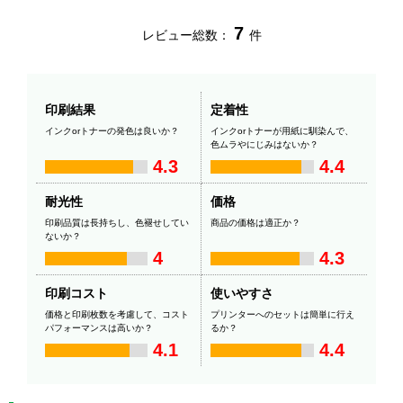
7
レビュー総数：
件
印刷結果
定着性
インクorトナーの発色は良いか？
インクorトナーが用紙に馴染んで、
色ムラやにじみはないか？
4.3
4.4
耐光性
価格
印刷品質は長持ちし、色褪せしてい
商品の価格は適正か？
ないか？
4
4.3
印刷コスト
使いやすさ
価格と印刷枚数を考慮して、コスト
プリンターへのセットは簡単に行え
パフォーマンスは高いか？
るか？
4.1
4.4