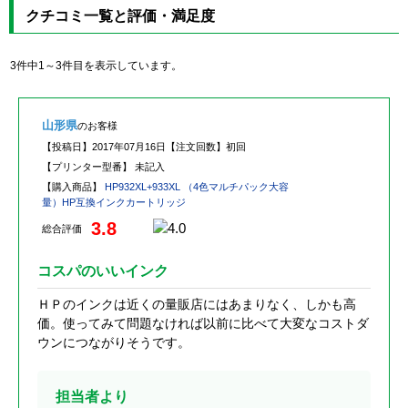
クチコミ一覧と評価・満足度
3件中1～3件目を表示しています。
山形県
のお客様
【投稿日】
2017年07月16日
【注文回数】
初回
【プリンター型番】
未記入
【購入商品】
HP932XL+933XL （4色マルチパック大容
量）HP互換インクカートリッジ
3.8
総合評価
コスパのいいインク
ＨＰのインクは近くの量販店にはあまりなく、しかも高
価。使ってみて問題なければ以前に比べて大変なコストダ
ウンにつながりそうです。
担当者より