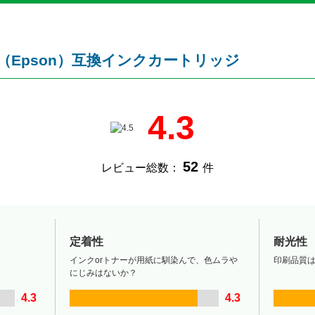
ン（Epson）互換インクカートリッジ
4.3
52
レビュー総数：
件
定着性
耐光性
インクorトナーが用紙に馴染んで、色ムラや
印刷品質
にじみはないか？
4.3
4.3