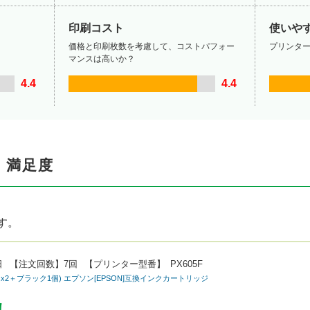
印刷コスト
使いや
価格と印刷枚数を考慮して、コストパフォー
プリンタ
マンスは高いか？
4.4
4.4
・満足度
す。
日
【注文回数】
7回
【プリンター型番】
PX605F
色セットx2＋ブラック1個) エプソン[EPSON]互換インクカートリッジ
し