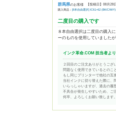
群馬県
【投稿日】
08月28
のお客様
購入商品：
[8本自由選択] IC61+62 (BK/C
二度目の購入です
８本自由選択は二度目の購入に
ーのものを使用していましたが
インク革命.COM 担当者より
２回目のご注文ありがとうござ
問題なく使用できているとのこ
もし同じプリンターで他社の互
当社インクに切り替えた際に、
いらっしゃいますが、過去の履
不具合が発生しやすいため、ご
何卒、よろしくお願い致します