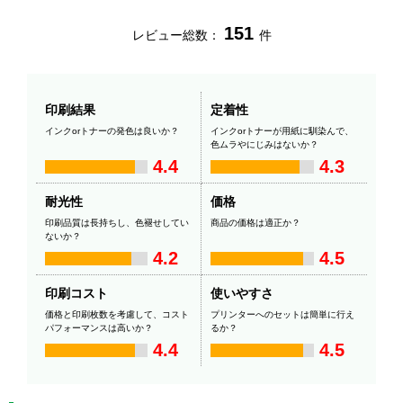
151
レビュー総数：
件
印刷結果
定着性
インクorトナーの発色は良いか？
インクorトナーが用紙に馴染んで、
色ムラやにじみはないか？
4.4
4.3
耐光性
価格
印刷品質は長持ちし、色褪せしてい
商品の価格は適正か？
ないか？
4.2
4.5
印刷コスト
使いやすさ
価格と印刷枚数を考慮して、コスト
プリンターへのセットは簡単に行え
パフォーマンスは高いか？
るか？
4.4
4.5