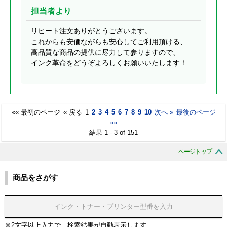
担当者より
リピート注文ありがとうございます。
これからも安価ながらも安心してご利用頂ける、
高品質な商品の提供に尽力して参りますので、
インク革命をどうぞよろしくお願いいたします！
«« 最初のページ
« 戻る
1
2
3
4
5
6
7
8
9
10
次へ »
最後のページ
»»
結果 1 - 3 of 151
ページトップ
商品をさがす
※2文字以上入力で、検索結果が自動表示します