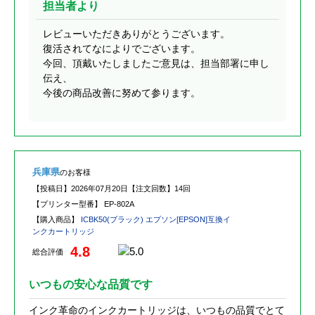
担当者より
レビューいただきありがとうございます。
復活されてなによりでございます。
今回、頂戴いたしましたご意見は、担当部署に申し
伝え、
今後の商品改善に努めて参ります。
兵庫県
のお客様
【投稿日】
2026年07月20日
【注文回数】
14回
【プリンター型番】
EP-802A
【購入商品】
ICBK50(ブラック) エプソン[EPSON]互換イ
ンクカートリッジ
4.8
総合評価
いつもの安心な品質です
インク革命のインクカートリッジは、いつもの品質でとて