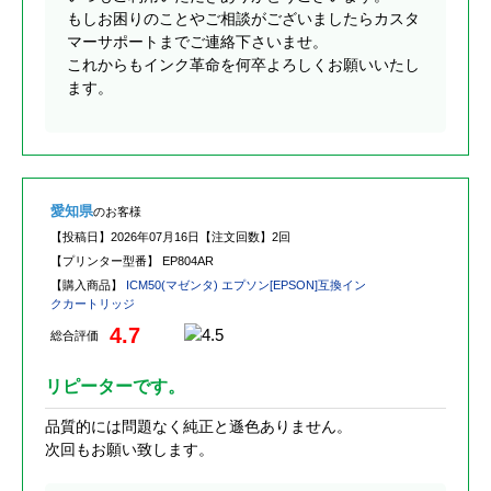
もしお困りのことやご相談がございましたらカスタ
マーサポートまでご連絡下さいませ。
これからもインク革命を何卒よろしくお願いいたし
ます。
愛知県
のお客様
【投稿日】
2026年07月16日
【注文回数】
2回
【プリンター型番】
EP804AR
【購入商品】
ICM50(マゼンタ) エプソン[EPSON]互換イン
クカートリッジ
4.7
総合評価
リピーターです。
品質的には問題なく純正と遜色ありません。
次回もお願い致します。