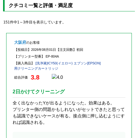
クチコミ一覧と評価・満足度
151件中1～3件目を表示しています。
大阪府
のお客様
【投稿日】
2026年08月01日
【注文回数】
初回
【プリンター型番】
EP-804A
【購入商品】
[洗浄液]ICY50(イエロー) エプソン[EPSON]
用クリーニングカートリッジ
3.8
総合評価
2日かけてクリーニング
全く出なかったYが出るようになった。効果はある。
プリンター側の問題かもしれないがセットできたと思って
も認識できないケースが有る。接点側に押し込むようにす
れば認識される。