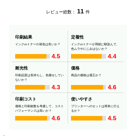
11
レビュー総数：
件
印刷結果
定着性
インクorトナーの発色は良いか？
インクorトナーが用紙に馴染んで、
色ムラやにじみはないか？
4.5
4.4
耐光性
価格
印刷品質は長持ちし、色褪せしてい
商品の価格は適正か？
ないか？
4.3
4.6
印刷コスト
使いやすさ
価格と印刷枚数を考慮して、コスト
プリンターへのセットは簡単に行え
パフォーマンスは高いか？
るか？
4.6
4.5