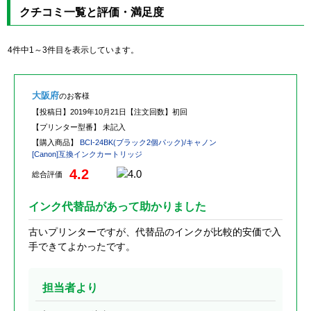
クチコミ一覧と評価・満足度
4件中1～3件目を表示しています。
大阪府
のお客様
【投稿日】
2019年10月21日
【注文回数】
初回
【プリンター型番】
未記入
【購入商品】
BCI-24BK(ブラック2個パック)/キャノン
[Canon]互換インクカートリッジ
4.2
総合評価
インク代替品があって助かりました
古いプリンターですが、代替品のインクが比較的安価で入
手できてよかったです。
担当者より