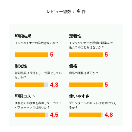
4
レビュー総数：
件
印刷結果
定着性
インクorトナーの発色は良いか？
インクorトナーが用紙に馴染んで、
色ムラやにじみはないか？
5
5
耐光性
価格
印刷品質は長持ちし、色褪せしてい
商品の価格は適正か？
ないか？
4.3
5
印刷コスト
使いやすさ
価格と印刷枚数を考慮して、コスト
プリンターへのセットは簡単に行え
パフォーマンスは高いか？
るか？
4.5
4.8