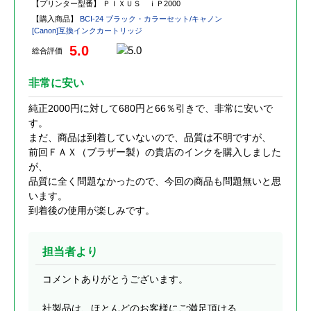
【プリンター型番】
ＰＩＸＵＳ ｉＰ2000
【購入商品】
BCI-24 ブラック・カラーセット/キャノン
[Canon]互換インクカートリッジ
5.0
総合評価
非常に安い
純正2000円に対して680円と66％引きで、非常に安いで
す。
まだ、商品は到着していないので、品質は不明ですが、
前回ＦＡＸ（ブラザー製）の貴店のインクを購入しました
が、
品質に全く問題なかったので、今回の商品も問題無いと思
います。
到着後の使用が楽しみです。
担当者より
コメントありがとうございます。
社製品は、ほとんどのお客様にご満足頂ける