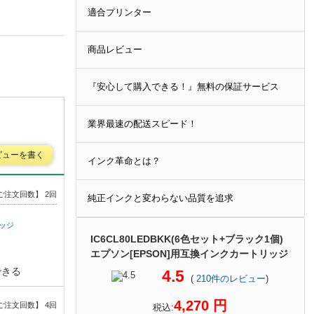
適合プリンター
ャンペーンの詳細はこちら
商品レビュー
『安心して購入できる！』無料の保証サービス
業界最速の配送スピード！
ビューを書く
インク革命とは？
ご注文回数】 2回
純正インクと変わらない品質を追求
リッジ
IC6CL80LEDBKK(6色セット+ブラック1個)
エプソン[EPSON]用互換インクカートリッジ
できる
4.5
(
210
件のレビュー
)
4,270 円
ご注文回数】 4回
税込: