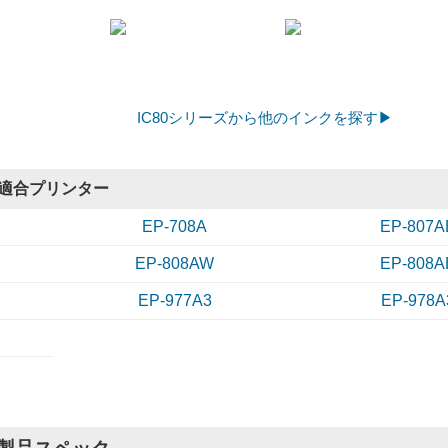
静岡県のお客様
商品：
ICBK80L(ブラック) エプソン[EPSON]用互換インクカートリッジ
プリンター：EP-982A3
購入する前は心配でしたがその心配はふっとびました
購入する前は「大丈夫かな」「プリンターがダメにならないかな」な
たが使ってみてその心配はふっとびました。純正のものと全く変わり
IC80シリーズから他のインクを探す▶
からもよろしくお願いします。
5.0
評価：
適合プリンター
【投稿日】2026年06月10日
【
新潟県のお客様
EP-708A
EP-807A
商品：
ICBK80L(ブラック) エプソン[EPSON]用互換インクカートリッジ
プリンター：EP-807AR
EP-808AW
EP-808A
全然問題ないですよ
すぐに送ってもらえるし、色なども普通に使う分には何の問題もあり
EP-977A3
EP-978A
コスパ最高！
4.0
評価：
【投稿日】2026年06月02日
【ご
北海道のお客様
商品：
[8本自由選択] IC80 (BK/C/M/Y/LC/LM) エプソン[Epson]互換インクカートリッジ
プリンター：EP-982A3