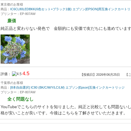
東京都のお客様
商品：
IC6CL80LEDBKK(6色セット+ブラック1個) エプソン[EPSON]用互換インクカート
プリンター：EP-807AW
廉価
純正品と変わりない発色で 金額的にも安価で友だちにも進めていま
4.5
評価：
【投稿日】2026年06月25日
【ご
千葉県のお客様
商品：
[8本自由選択] IC80 (BK/C/M/Y/LC/LM) エプソン[Epson]互換インクカートリッジ
プリンター：EP-807AW
全く問題なし
YouTubeでこちらのサイトを知りました。純正と比較しても問題ない
格が安いことが良いです。今後はこちらを了解させていただきます。
5.0
評価：
【投稿日】2026年06月10日
【ご