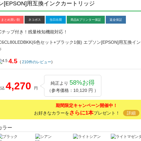
プソン[EPSON]用互換インクカートリッジ
まとめ買い割
ネコポス
当日出荷
商品&プリンター保証
返金保証
ICチップ付き！残量検知機能対応！
IC6CL80LEDBKK(6色セット+ブラック1個) エプソン[EPSON]用互換
ジ
4.5
(
210
件のレビュー
)
58%お得
4,270
純正より
税込
円
（参考価格：10,120 円 ）
期間限定キャンペーン開催中！
さらに1本
お好きなカラーを
プレゼント！
詳細
カラー