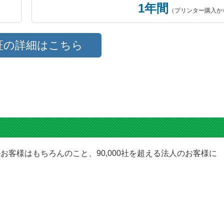
1年間
（プリンター購入か
5.0
評価：
【投稿日】2026年05月16日
【
山梨県のお客様
証の詳細はこちら
商品：
IC6CL80L(6色セット) エプソン[EPSON]用互換インクカートリッジ
プリンター：epson EP-982A3
互換インクカートリッジ
プリンターへの装着も、印刷結果も全く問題なく、純正品と比べても
ないくらい同品質と思います。
ただ、プリンター装着後「純正品ではないインクカートリッジが装着
このまま続けますか？」とプリンターに表示 ...
[続きを読む]
お客様はもちろんのこと、90,000社を超える法人のお客様に