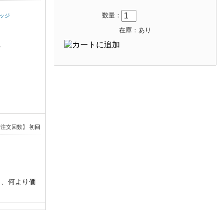
数量：
リッジ
在庫：あり
す
注文回数】 初回
し、何より価
注文回数】 初回