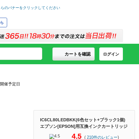
ら
カートを確認
ログイン
IC6CL80LEDBKK(6色セット+ブラック1個)
エプソン[EPSON]用互換インクカートリッジ
4.5
(
210
件のレビュー
)