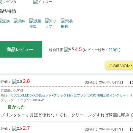
キ
商品特徴
4.5
商品レビュー
総合評価
(レビュー総数：
210件
)
この商品のレ
2.8
評価：
【投稿日】2026年07月31日
【
京都府のお客様
商品：
IC6CL80LEDBKK(6色セット+ブラック1個) エプソン[EPSON]用互換インクカート
プリンター：エプソン808AW
良かった
プリンタを一ヶ月ほど使わなくても、クリーニングすれば綺麗に印刷
2.7
評価：
【投稿日】2026年06月27日
【