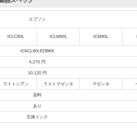
製品スペック
耐光性の改善を
互換インクだから、と割り切ればそれまでですが( ;∀;)
先日、日当たりの良い壁に貼っていた写真を見てびっくり。黒枠の部
エプソン
ズ色になっていました。
耐光性については、日々研究されていることと思いますが、改善さ ...
ICLC80L
ICLM80L
ICM80L
IC6CL80LEDBKK
4,270 円
10,120 円
3.7
評価：
【投稿日】2026年05月25日
【ご
ライトシアン
ライトマゼンタ
マゼンタ
富山県のお客様
商品：
[洗浄液]ICBK80L(ブラック大容量) エプソン[EPSON]用クリーニングカートリッジ
プリンター：EPー７０８A
染料
満足してます
あり
初めて利用しましたが、簡単にでき結果も満足
互換インク
3.8
評価：
【投稿日】2026年05月25日
【ご
富山県のお客様