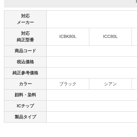
対応
メーカー
対応
ICBK80L
ICC80L
純正型番
商品コード
税込価格
純正参考価格
カラー
ブラック
シアン
顔料・染料
ICチップ
製品タイプ