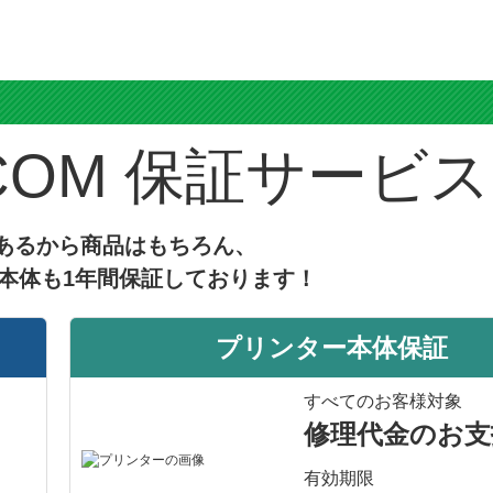
商品：
[6本自由選択] IC80 (BK/C/M/Y/LC/LM) エプソン[Epson]互換インクカートリッジ
プリンター：EPー７０８A
助かっています
簡単に交換でき、色にも問題ありません
ス
5.0
評価：
【投稿日】2026年05月25日
【ご
保証サービス
島根県のお客様
商品：
[6本自由選択] IC80 (BK/C/M/Y/LC/LM) エプソン[Epson]互換インクカートリッジ
プリンター：エプソン979A3
リピート
あるから商品はもちろん、
インクを交換したらカートリッジが認識しない。
本体も1年間保証しております！
故障かと思ったがよく見たらチップが無かった。
あわててお問い合わせLineに写真を送って返信をまっていました。
プリンター本体保証
冷静になってジュータンをよく見てみたらチップが落 ...
[続きを読む]
すべてのお客様対象
修理代金のお支
有効期限